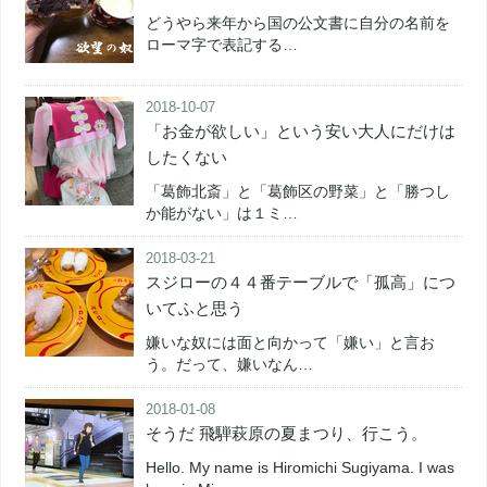
どうやら来年から国の公文書に自分の名前を
ローマ字で表記する…
2018-10-07
「お金が欲しい」という安い大人にだけは
したくない
「葛飾北斎」と「葛飾区の野菜」と「勝つし
か能がない」は１ミ…
2018-03-21
スジローの４４番テーブルで「孤高」につ
いてふと思う
嫌いな奴には面と向かって「嫌い」と言お
う。だって、嫌いなん…
2018-01-08
そうだ 飛騨萩原の夏まつり、行こう。
Hello. My name is Hiromichi Sugiyama. I was