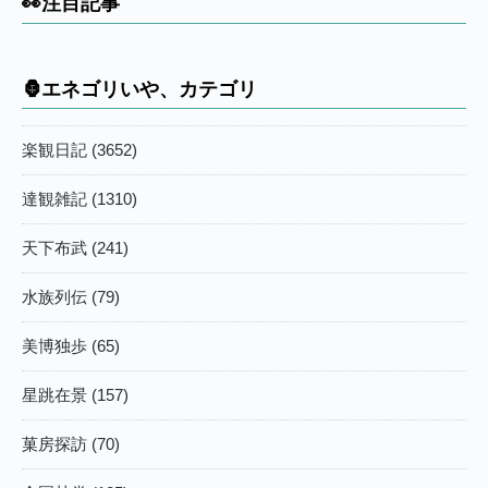
👀注目記事
🦍エネゴリいや、カテゴリ
楽観日記 (3652)
達観雑記 (1310)
天下布武 (241)
水族列伝 (79)
美博独歩 (65)
星跳在景 (157)
菓房探訪 (70)