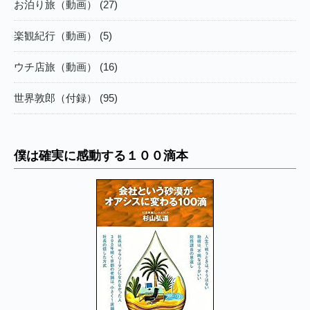
お泊り旅（動画） (27)
楽観紀行（動画） (5)
ウチ店旅（動画） (16)
世界敦郎（付録） (95)
僕は確実に感動する１００滴本