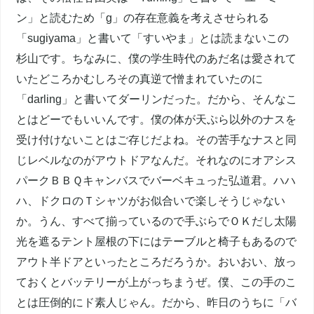
ン」と読むため「g」の存在意義を考えさせられる
「sugiyama」と書いて「すいやま」とは読まないこの
杉山です。ちなみに、僕の学生時代のあだ名は愛されて
いたどころかむしろその真逆で憎まれていたのに
「darling」と書いてダーリンだった。だから、そんなこ
とはどーでもいいんです。僕の体が天ぷら以外のナスを
受け付けないことはご存じだよね。その苦手なナスと同
じレベルなのがアウトドアなんだ。それなのにオアシス
パークＢＢＱキャンバスでバーベキュった弘道君。ハハ
ハ、ドクロのＴシャツがお似合いで楽しそうじゃない
か。うん、すべて揃っているので手ぶらでＯＫだし太陽
光を遮るテント屋根の下にはテーブルと椅子もあるので
アウト半ドアといったところだろうか。おいおい、放っ
ておくとバッテリーが上がっちまうぜ。僕、この手のこ
とは圧倒的にド素人じゃん。だから、昨日のうちに「バ