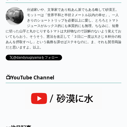
分泌家いや、文筆家であり粒あん派でもある略して砂漠王。
モットーは「世界平和と半径２メートル以内の幸せ」。一人
きりのショートトリップを必要以上に愛し、とろろとトマト
ジュースがルックス的にも体質的にも無理。ちなみに、短冊
に切った山芋と丸かじりするトマトは大好物なので誤解のないよう覚えてお
いてもらおう。そうそう、憲法を改正して「３日に一度は大さじ８杯分の粒
あんを摂取すべし」という義務を課せばステキなのに。ま、それも賛否両論
だと思いますよ。以上。
@dandysugiyamaをフォロー
📺YouTube Channel