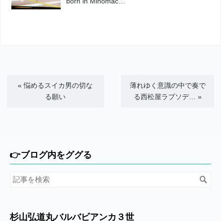
born in Minomac…
«
悩めるスイカ男の切な
薄れゆく意識の中で奏で
る願い
る西松屋ラプソデ…
»
👉ブログ内をググる
杉山弘道丸バルバビアンカ３世