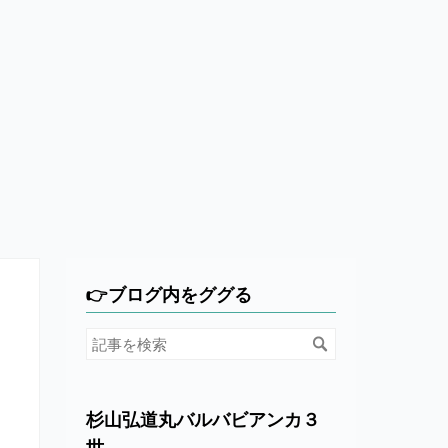
👉ブログ内をググる
杉山弘道丸バルバビアンカ３
世