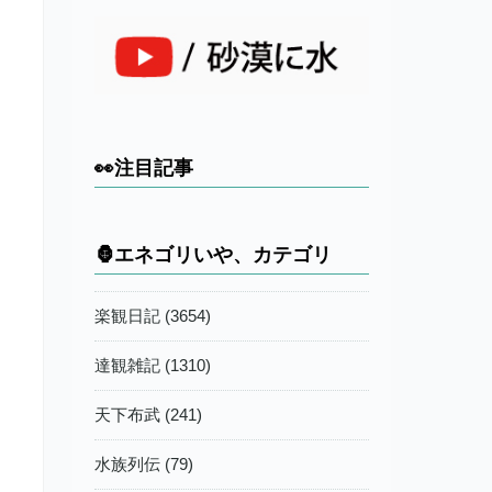
👀注目記事
🦍エネゴリいや、カテゴリ
楽観日記 (3654)
達観雑記 (1310)
天下布武 (241)
水族列伝 (79)