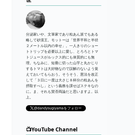
分泌家いや、文筆家であり粒あん派でもある
略して砂漠王。モットーは「世界平和と半径
２メートル以内の幸せ」。一人きりのショー
トトリップを必要以上に愛し、とろろとトマ
トジュースがルックス的にも体質的にも無
理。ちなみに、短冊に切った山芋と丸かじり
するトマトは大好物なので誤解のないよう覚
えておいてもらおう。そうそう、憲法を改正
して「３日に一度は大さじ８杯分の粒あんを
摂取すべし」という義務を課せばステキなの
に。ま、それも賛否両論だと思いますよ。以
上。
@dandysugiyamaをフォロー
📺YouTube Channel