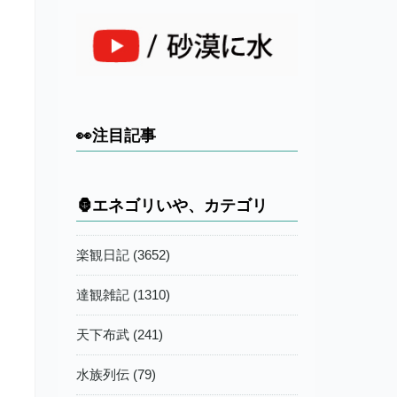
👀注目記事
🦍エネゴリいや、カテゴリ
楽観日記 (3652)
達観雑記 (1310)
天下布武 (241)
水族列伝 (79)