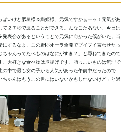
っぽいけど彦星様＆織姫様、元気ですかぁーッ！元気があ
して２７秒で渡ることができる。んなこたあない。今日は
夕発表会があるということで元気に向かった僕がいた。当
緒にするなよ、この野郎オーラ全開でブイブイ言わせたっ
じちゃんってたべものはなにがすき？」と尋ねてきたので
す。大好きな食べ物は厚揚げです。脂っこいものは無理で
生の中で最も女の子から人気があった午前中だったので
いちゃんはもうこの世にはいないかもしれないけど」と過