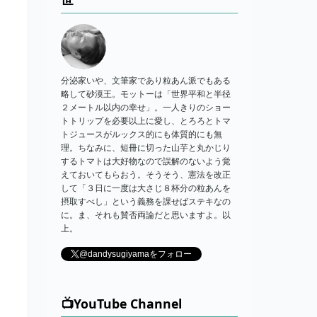
分泌家いや、文筆家であり粒あん派でもある
略して砂漠王。モットーは「世界平和と半径
２メートル以内の幸せ」。一人きりのショー
トトリップを必要以上に愛し、とろろとトマ
トジュースがルックス的にも体質的にも無
理。ちなみに、短冊に切った山芋と丸かじり
するトマトは大好物なので誤解のないよう覚
えておいてもらおう。そうそう、憲法を改正
して「３日に一度は大さじ８杯分の粒あんを
摂取すべし」という義務を課せばステキなの
に。ま、それも賛否両論だと思いますよ。以
上。
@dandysugiyamaをフォロー
📺YouTube Channel