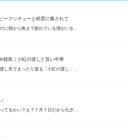
eenのビーフシチューと絶景に癒されて
のに朝から晩まで疲れている僕がいる…
＠鏡島｜小紅の渡しと旨い中華
渡し舟でまったり渡る「小紅の渡し」…
い
ってるかい？え？７月７日だから七夕…