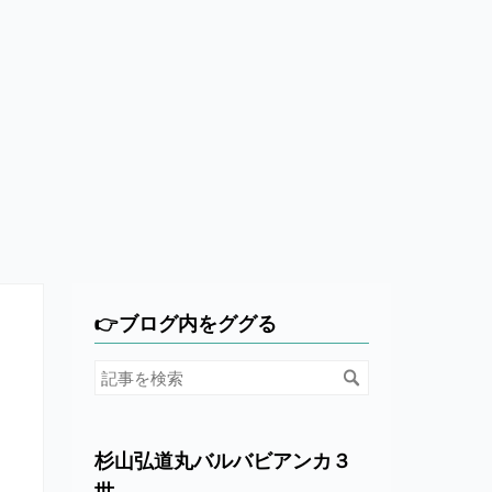
👉ブログ内をググる
杉山弘道丸バルバビアンカ３
世