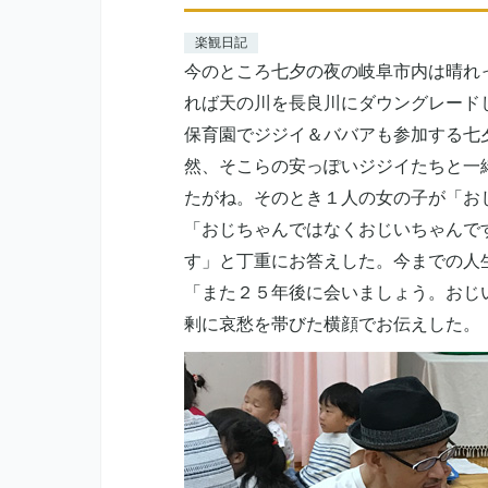
楽観日記
今のところ七夕の夜の岐阜市内は晴れ
れば天の川を長良川にダウングレード
保育園でジジイ＆ババアも参加する七
然、そこらの安っぽいジジイたちと一
たがね。そのとき１人の女の子が「お
「おじちゃんではなくおじいちゃんで
す」と丁重にお答えした。今までの人
「また２５年後に会いましょう。おじ
剰に哀愁を帯びた横顔でお伝えした。