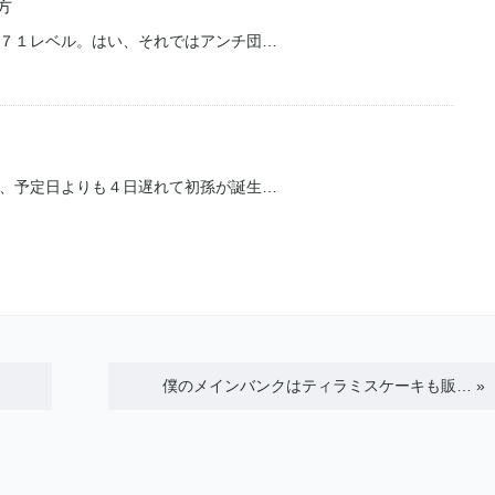
方
７１レベル。はい、それではアンチ団…
、予定日よりも４日遅れて初孫が誕生…
僕のメインバンクはティラミスケーキも販…
»