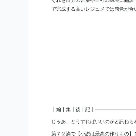
それを自分の言葉や自社の環境に翻訳
で完成する高いレジュメでは感覚が合
┃編┃集┃後┃記┃─────────────
じゃあ、どうすればいいのかと訊ねら
第７２滴で【小説は最高の作りもの】