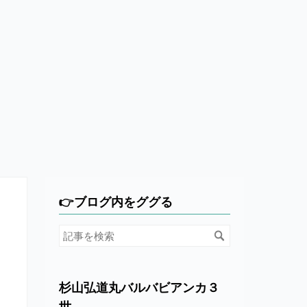
👉ブログ内をググる
杉山弘道丸バルバビアンカ３
世