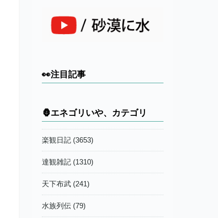
👀注目記事
🦍エネゴリいや、カテゴリ
楽観日記 (3653)
達観雑記 (1310)
天下布武 (241)
水族列伝 (79)