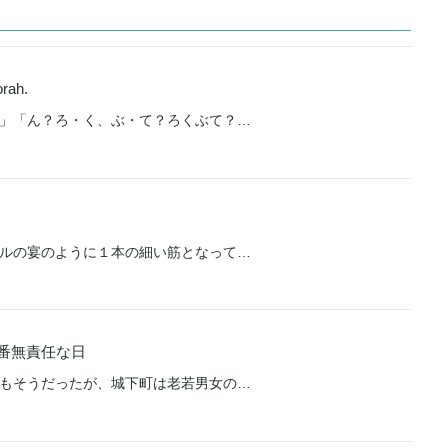
orah.
」「ん？ろ・く、ぶ・て？ろくぶて？…
ルの宴のように１本の細い筋となって…
番無責任な日
もそうだったが、城下町は老若男女の…