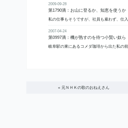
2009-09-28
第1790滴：お山に登るか、知恵を使うか
私の仕事もそうですが、社員も雇わず、仕
2007-04-24
第0997滴：機が熟すのを待つ小賢い奴ら
岐阜駅の東にあるコメダ珈琲から出た私の
«
元ＮＨＫの歌のおねえさん