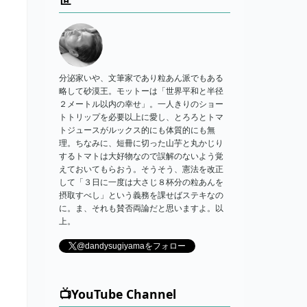
分泌家いや、文筆家であり粒あん派でもある
略して砂漠王。モットーは「世界平和と半径
２メートル以内の幸せ」。一人きりのショー
トトリップを必要以上に愛し、とろろとトマ
トジュースがルックス的にも体質的にも無
理。ちなみに、短冊に切った山芋と丸かじり
するトマトは大好物なので誤解のないよう覚
えておいてもらおう。そうそう、憲法を改正
して「３日に一度は大さじ８杯分の粒あんを
摂取すべし」という義務を課せばステキなの
に。ま、それも賛否両論だと思いますよ。以
上。
@dandysugiyamaをフォロー
📺YouTube Channel