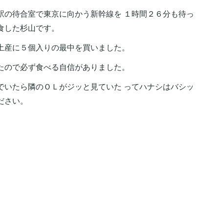
駅の待合室で東京に向かう新幹線を １時間２６分も待っ
食した杉山です。
土産に５個入りの最中を買いました。
たので必ず食べる自信がありました。
でいたら隣のＯＬがジッと見ていた ってハナシはバシッ
ださい。